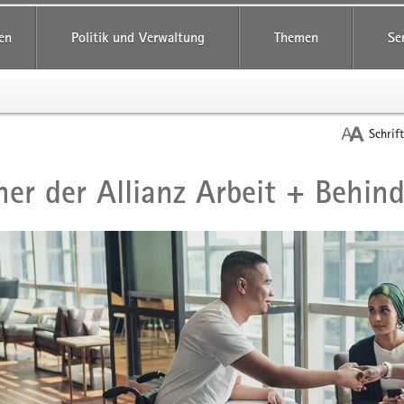
reifende
en
Politik und Verwaltung
Themen
Se
Schrif
ner der Allianz Arbeit + Behin
t