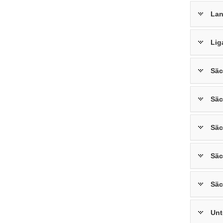
Lan
Lig
Säc
Säc
Säc
Säc
Säc
Unt