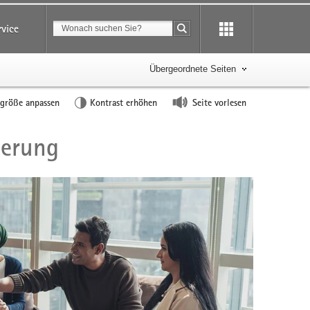
Suchbegriff
rvice
Suche starten
Übergeordnete Seiten
tgröße anpassen
Kontrast erhöhen
Seite vorlesen
derung