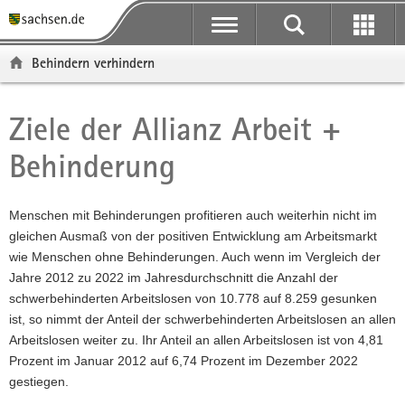
P
P
H
F
o
o
a
o
r
r
u
o
Behindern verhindern
t
t
p
t
a
a
t
e
l
l
i
r
Ziele der Allianz Arbeit +
Hauptinhalt
ü
n
n
-
Behinderung
b
a
h
B
e
v
a
e
r
i
l
r
Menschen mit Behinderungen profitieren auch weiterhin nicht im
g
g
t
e
gleichen Ausmaß von der positiven Entwicklung am Arbeitsmarkt
r
a
i
wie Menschen ohne Behinderungen. Auch wenn im Vergleich der
e
t
c
Jahre 2012 zu 2022 im Jahresdurchschnitt die Anzahl der
i
i
h
schwerbehinderten Arbeitslosen von 10.778 auf 8.259 gesunken
f
o
ist, so nimmt der Anteil der schwerbehinderten Arbeitslosen an allen
e
n
Arbeitslosen weiter zu. Ihr Anteil an allen Arbeitslosen ist von 4,81
n
Prozent im Januar 2012 auf 6,74 Prozent im Dezember 2022
d
gestiegen.
e
N