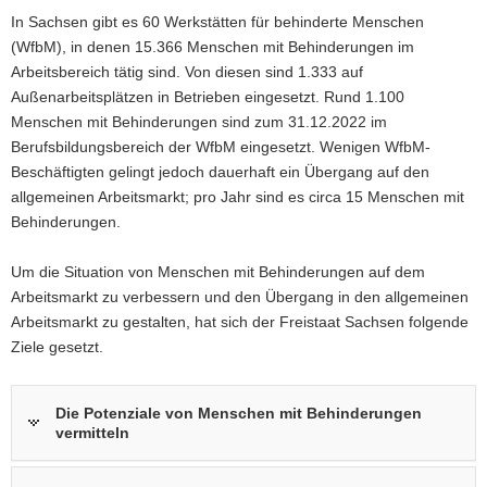
In Sachsen gibt es 60 Werkstätten für behinderte Menschen
a
(WfbM), in denen 15.366 Menschen mit Behinderungen im
v
Arbeitsbereich tätig sind. Von diesen sind 1.333 auf
i
Außenarbeitsplätzen in Betrieben eingesetzt. Rund 1.100
g
Menschen mit Behinderungen sind zum 31.12.2022 im
a
Berufsbildungsbereich der WfbM eingesetzt. Wenigen WfbM-
t
Beschäftigten gelingt jedoch dauerhaft ein Übergang auf den
i
allgemeinen Arbeitsmarkt; pro Jahr sind es circa 15 Menschen mit
o
Behinderungen.
n
Um die Situation von Menschen mit Behinderungen auf dem
Arbeitsmarkt zu verbessern und den Übergang in den allgemeinen
Arbeitsmarkt zu gestalten, hat sich der Freistaat Sachsen folgende
Ziele gesetzt.
Die Potenziale von Menschen mit Behinderungen
vermitteln