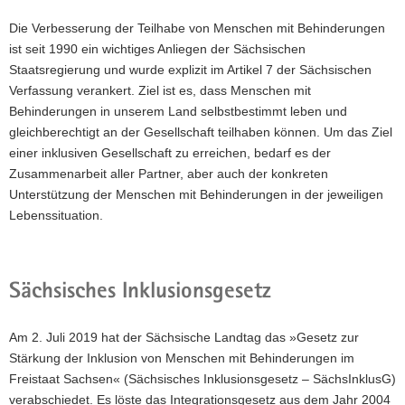
a
Die Verbesserung der Teilhabe von Menschen mit Behinderungen
v
ist seit 1990 ein wichtiges Anliegen der Sächsischen
i
Staatsregierung und wurde explizit im Artikel 7 der Sächsischen
g
Verfassung verankert. Ziel ist es, dass Menschen mit
a
Behinderungen in unserem Land selbstbestimmt leben und
t
gleichberechtigt an der Gesellschaft teilhaben können. Um das Ziel
i
einer inklusiven Gesellschaft zu erreichen, bedarf es der
o
Zusammenarbeit aller Partner, aber auch der konkreten
n
Unterstützung der Menschen mit Behinderungen in der jeweiligen
Lebenssituation.
Sächsisches Inklusionsgesetz
Am 2. Juli 2019 hat der Sächsische Landtag das »Gesetz zur
Stärkung der Inklusion von Menschen mit Behinderungen im
Freistaat Sachsen« (Sächsisches Inklusionsgesetz – SächsInklusG)
verabschiedet. Es löste das Integrationsgesetz aus dem Jahr 2004