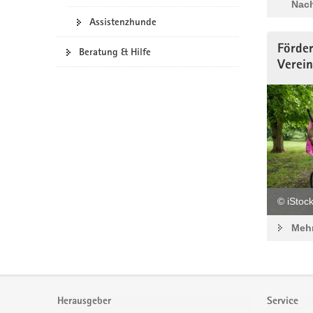
Nach
Assistenzhunde
Förder
Beratung & Hilfe
Verei
© iStoc
Mehr
Footer-
Bereich
Herausgeber
Service