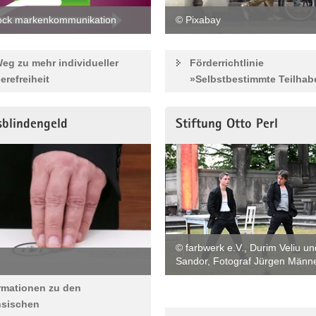
ock markenkommunikation
© Pixabay
Weg zu mehr individueller
Förderrichtlinie
ierefreiheit
»Selbstbestimmte Teilhab
sblindengeld
Stiftung Otto Perl
© farbwerk e.V., Durim Veliu un
Sandor, Fotograf Jürgen Männe
rmationen zu den
hsischen