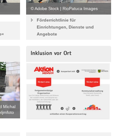
© Adobe Stock | RioPatuca Images
Förderrichtlinie für
Einrichtungen, Dienste und
e«
Angebote
Inklusion vor Ort
d Michal
ljmfoto