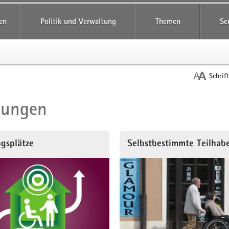
reifende
en
Politik und Verwaltung
Themen
Se
Schrif
tungen
t
ngsplätze
Selbstbestimmte Teilhab