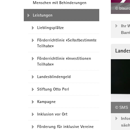
Menschen mit Behinderungen
a
© blaur
v
Leistungen
i
Ihr 
g
Lieblingsplätze
Barr
a
t
Förderrichtlinie »Selbstbestimmte
Teilhabe«
i
Lande
o
Förderrichtlinie »Investitionen
n
Teilhabe«
Landesblindengeld
Stiftung Otto Perl
Kampagne
© SMS
Inklusion vor Ort
Info
säc
Förderung für inklusive Vereine