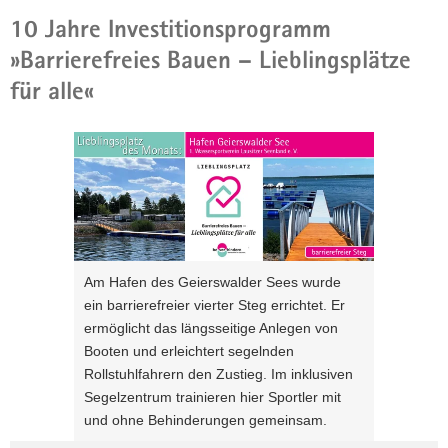
10 Jahre Investitionsprogramm
»Barrierefreies Bauen – Lieblingsplätze
für alle«
Bitte
verwenden
Sie
folgende
Tasten
zur
Steuerung
Am Hafen des Geierswalder Sees wurde
des
ein barrierefreier vierter Steg errichtet. Er
Sliders:
ermöglicht das längsseitige Anlegen von
Pfeiltaste
Vorwärts
Booten und erleichtert segelnden
rechts :
blättern
Rollstuhlfahrern den Zustieg. Im inklusiven
Pfeiltaste
Zurück
Segelzentrum trainieren hier Sportler mit
links :
blättern
und ohne Behinderungen gemeinsam.
Pfeiltaste
Bildunterschrift