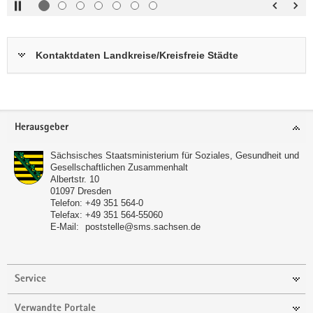
oben :
anzeigen
Pfeiltaste
Bildunterschrift
unten :
verbergen
Kontaktdaten Landkreise/Kreisfreie Städte
Eingabetaste
Vollbildmodus
:
öffnen
Leertaste :
Bilderschau
abspielen
Footer-
Herausgeber
Bereich
Sächsisches Staatsministerium für Soziales, Gesundheit und
Gesellschaftlichen Zusammenhalt
Albertstr. 10
01097
Dresden
Telefon:
+49 351 564-0
Telefax:
+49 351 564-55060
E-Mail:
poststelle@sms.sachsen.de
Service
Verwandte Portale